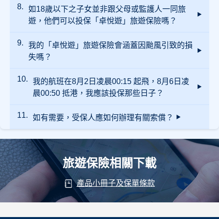
如18歲以下之子女並非跟父母或監護人一同旅
「卓悅遊」旅遊保險的醫療費用包括住院及門
診之醫療費用，而每日的門診費用及次數不設
遊，他們可以投保「卓悅遊」旅遊保險嗎？
限額。
我的「卓悅遊」旅遊保險會涵蓋因颱風引致的損
可以，家長或監護人也可以為單獨旅遊的子女
投保。
失嗎？
我的航班在8月2日凌晨00:15 起飛，8月6日凌
如於香港天文台發出熱帶氣旋警告 - 一號戒備
信號後所購買的旅遊保單，該保單將不涵蓋因
晨00:50 抵港，我應該投保那些日子？
是次颱風所引致的任何損失。其他保障維持不
變，均以保單內之條款及細則為準。
如保單於信號發出前購買，因颱風引致的損失
如有需要，受保人應如何辦理有關索償？
受保人必須以8月1日作為購買保險的出發日
將獲保障，其他保障亦維持不變，均以保單內
期，8月6日為返抵日期，共6天。而保障將由受
之條款及細則為準。Starr 保留所有事項之最終
保人離開香港入境事務處櫃枱開始至抵港入境
批核及決定權。
香港為止。 這可以確保你在整個旅程中，包括
受保人必須在任何意外或可能引起索償事件發
出發當天深夜前往機場、航班途中、以及回程
生後的 30 天內以書面通知Starr，提供任何相關
抵港前的所有時間都受到保障。
證明文件，如警方報告，醫療報告，旅行證
旅遊保險相關下載
件，登機證或電子機票，購買收據等。詳情請
參考旅遊保險索償表之有關指引。
產品小冊子及保單條款