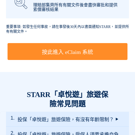
理賠部集齊所有有關文件後會盡快審批和提供
索償審核結果
重要事項: 如發生任何事故，請在事發後30天內以書面通知STARR，並提供所
有有關文件。
按此進入 eClaim 系統
STARR「卓悅遊」旅遊保
險常見問題
投保「卓悅遊」旅遊保險，有沒有年齡限制？
投保「卓悅遊」旅遊保險，受保人須要承擔自負
投保單次旅遊計劃並沒有年齡限制。投保全年