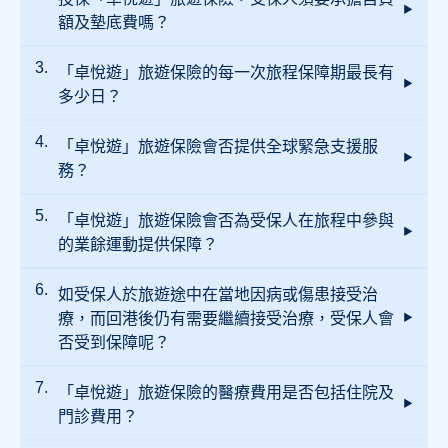
旅遊計劃的最高投保年齡為70歲，續保至75
額及墊底費嗎？
歲。
「卓悅遊」旅遊保險的每一次旅程保障期最長有
受保人是不需要承擔任何自負額及墊底費的。
多少日？
「卓悅遊」旅遊保險會否提供全球緊急支援服
單次旅遊的保障期最長為180日，而全年旅遊的
保障期最長為90日。
務？
「卓悅遊」旅遊保險會否為受保人在旅程中參與
受保人可以致電Starr 全球緊急支援24小時熱線
(852) 2802 8638 求助。有關支援服務範圍包括
的業餘運動提供保障？
旅遊支援、商務禮賓、醫療援助服務、緊急醫
療撤離及運送、入院保證金及緊急啟程等服
務。
如受保人於旅遊途中在當地因病或傷患接受治
「卓悅遊」旅遊保險保障業餘運動包括滑雪、
潛水、熱氣球等，而且並沒有高度或深度限
療，而回港後仍有需要繼續接受治療，受保人會
制。
否受到保障呢？
「卓悅遊」旅遊保險的醫療費用是否包括住院及
若受保人在旅程中遭受損害或感染疾病，並已
在香港境外接受首次之治療，本保單額外保障
門診費用？
受保人 於回港後 90 天內之覆診費用。