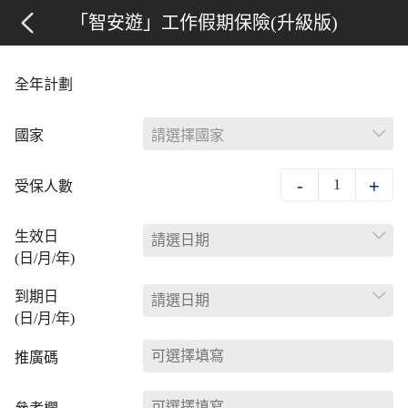
「智安遊」工作假期保險(升級版)
全年計劃
國家
請選擇國家
-
+
1
受保人數
生效日
(日/月/年)
到期日
(日/月/年)
推廣碼