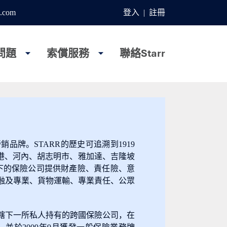
.com
登入
|
註冊
問題
索償服務
聯絡Starr
c. 在世界範圍內的營銷品牌。STARR的歷史可追溯到1919
中國、香港、河內、胡志明市、雅加達、吉隆坡
旗下的保險公司提供財產險、責任險、意
融及專業、貨物運輸、專業責任、公眾
r International) 轄下一所私人持有的跨國保險公司，在