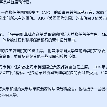
nies的董事長兼首席執行官。
2005 年 3 月一直擔任美國國際集團（AIG）的董事長兼首席執行官，20
出前所未有的價值。 AIG（美國國際集團）的市值由 3 億美元飆升
 他是美國-菲律賓商業委員會的創始人並擔任首任主席。Mr. Gr
。 他曾擔任紐約聯邦儲備銀行的董事長兼董事。
員，並擔任紐約長老會醫院的名譽主席。 他是康奈爾大學威爾醫學院監
員會會員，並積極參與其他一些民間和慈善活動。
朱鎔基（上海市長）任命為上海市長國際企業家諮詢會首任主席。 1994 年，M
“上海榮譽市民”稱號。他是清華經濟與管理學院顧問委員會委員，
g接受了由邁阿密大學和紐約大學法學院頒發的法律預科證書。他被授予
克菲勒大學。