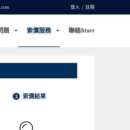
.com
登入
|
註冊
問題
索償服務
聯絡Starr
3
索償結果