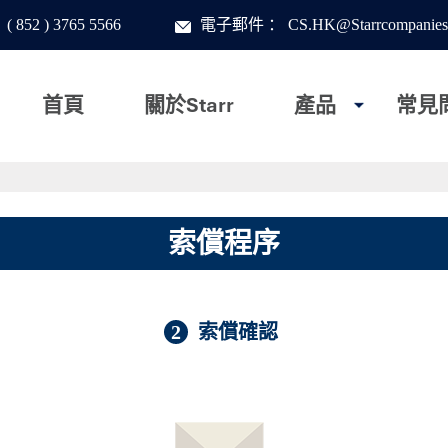
：
( 852 ) 3765 5566
電子郵件
：
CS.HK@Starrcompanies
首頁
關於Starr
產品
常見
索償程序
2
索償確認